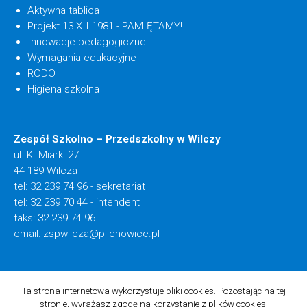
Aktywna tablica
Projekt 13 XII 1981 - PAMIĘTAMY!
Innowacje pedagogiczne
Wymagania edukacyjne
RODO
Higiena szkolna
Zespół Szkolno – Przedszkolny w Wilczy
ul. K. Miarki 27
44-189 Wilcza
tel: 32 239 74 96 - sekretariat
tel: 32 239 70 44 - intendent
faks: 32 239 74 96
email:
zspwilcza@pilchowice.pl
Realizacja: Lioosys
Ta strona internetowa wykorzystuje pliki cookies. Pozostając na tej
stronie, wyrażasz zgodę na korzystanie z plików cookies.