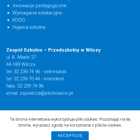
Innowacje pedagogiczne
Wymagania edukacyjne
RODO
Higiena szkolna
Zespół Szkolno – Przedszkolny w Wilczy
ul. K. Miarki 27
44-189 Wilcza
tel: 32 239 74 96 - sekretariat
tel: 32 239 70 44 - intendent
faks: 32 239 74 96
email:
zspwilcza@pilchowice.pl
Realizacja: Lioosys
Ta strona internetowa wykorzystuje pliki cookies. Pozostając na tej
stronie, wyrażasz zgodę na korzystanie z plików cookies.
AKCEPTUJĘ