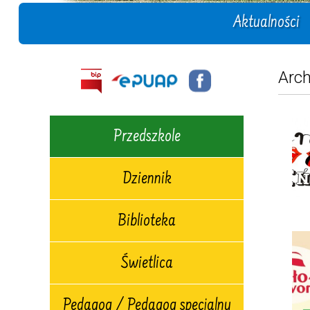
Aktualności
Arch
Przedszkole
Dziennik
Biblioteka
Świetlica
Pedagog / Pedagog specjalny