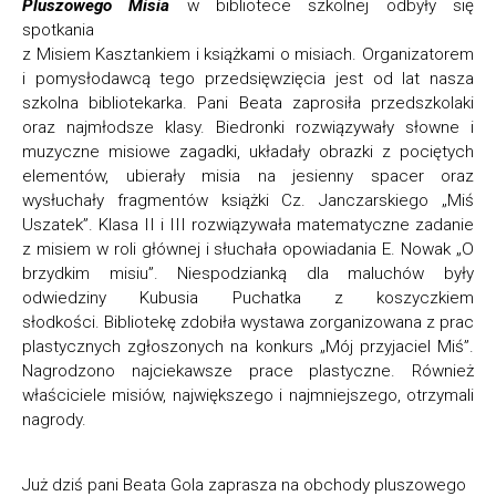
Pluszowego Misia
w bibliotece szkolnej odbyły się
spotkania
z Misiem Kasztankiem i książkami o misiach. Organizatorem
i pomysłodawcą tego przedsięwzięcia jest od lat nasza
szkolna bibliotekarka. Pani Beata zaprosiła przedszkolaki
oraz najmłodsze klasy. Biedronki rozwiązywały słowne i
muzyczne misiowe zagadki, układały obrazki z pociętych
elementów, ubierały misia na jesienny spacer oraz
wysłuchały fragmentów książki Cz. Janczarskiego „Miś
Uszatek”. Klasa II i III rozwiązywała matematyczne zadanie
z misiem w roli głównej i słuchała opowiadania E. Nowak „O
brzydkim misiu”. Niespodzianką dla maluchów były
odwiedziny Kubusia Puchatka z koszyczkiem
słodkości. Bibliotekę zdobiła wystawa zorganizowana z prac
plastycznych zgłoszonych na konkurs „Mój przyjaciel Miś”.
Nagrodzono najciekawsze prace plastyczne. Również
właściciele misiów, największego i najmniejszego, otrzymali
nagrody.
Już dziś pani Beata Gola zaprasza na obchody pluszowego