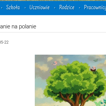
Szkoła
Uczniowie
Rodzice
Pracownic
anie na polanie
05-22