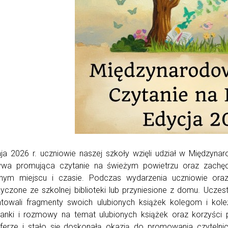
a 2026 r. uczniowie naszej szkoły wzięli udział w Międzynar
atywa promująca czytanie na świeżym powietrzu oraz zachęc
nym miejscu i czasie. Podczas wydarzenia uczniowie oraz 
czone ze szkolnej biblioteki lub przyniesione z domu. Uczes
ntowali fragmenty swoich ulubionych książek kolegom i ko
anki i rozmowy na temat ulubionych książek oraz korzyści p
ferze i stało się doskonałą okazją do promowania czyteln