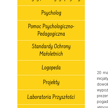
Psycholog
Pomoc Psychologiczno-
Pedagogiczna
Standardy Ochrony
Małoletnich
Logopeda
20 maj
inicj
Projekty
dowol
wypoży
preze
Laboratoria Przyszłości
pogad
atmos