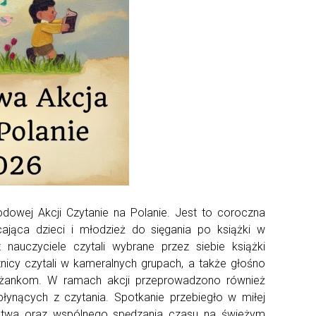
odowej Akcji Czytanie na Polanie. Jest to coroczna
ająca dzieci i młodzież do sięgania po książki w
nauczyciele czytali wybrane przez siebie książki
tnicy czytali w kameralnych grupach, a także głośno
leżankom. W ramach akcji przeprowadzono również
łynących z czytania. Spotkanie przebiegło w miłej
ictwa oraz wspólnego spędzania czasu na świeżym