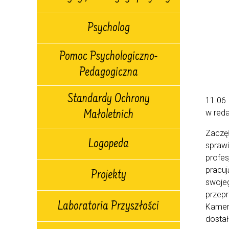
Psycholog
Pomoc Psychologiczno-
Pedagogiczna
Standardy Ochrony
11.06 
w reda
Małoletnich
Zaczę
Logopeda
spraw
profes
pracuj
Projekty
swoje
przep
Laboratoria Przyszłości
Kamer.
dostał