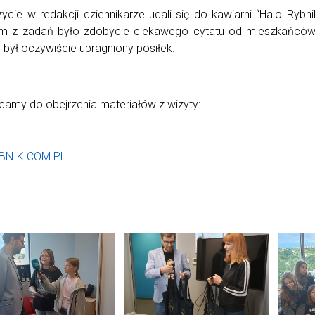
ycie w redakcji dziennikarze udali się do kawiarni “Halo Rybn
m z zadań było zdobycie ciekawego cytatu od mieszkańców Ry
 był oczywiście upragniony posiłek.
amy do obejrzenia materiałów z wizyty:
BNIK.COM.PL