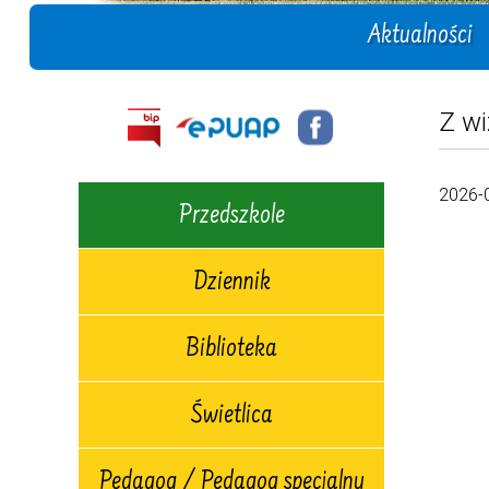
Aktualności
Z wi
2026-
Przedszkole
Dziennik
Biblioteka
Świetlica
Pedagog / Pedagog specjalny