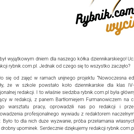
był wyjątkowym dniem dla naszego kółka dziennikarskiego! Uczn
kcji rybnik.com.pl. Jednak od czego się to wszystko zaczęło?
ło się od zajęć w ramach unijnego projektu “Nowoczesna edu
iły, że w szkole powstało koło dziennikarskie dla klas I
jonalnej redakcji. I to właśnie siedziba rybnik.com.pl była gł
ący w redakcji, z panem Bartłomiejem Furmanowiczem na czel
go warsztatu pracy, oprowadzili nas po redakcji i przep
rowadzenia profesjonalnego wywiadu z redaktorem naczelnym,
 Było to dla nich duże wyzwanie, próba przełamania własnyc
 drobny upominek. Serdecznie dziękujemy redakcji rybnik.com.pl 