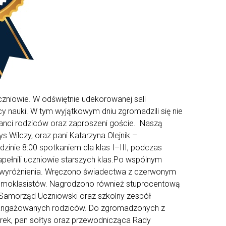
czniowie. W odświętnie udekorowanej sali
 nauki. W tym wyjątkowym dniu zgromadzili się nie
ntanci rodziców oraz zaproszeni goście. Naszą
 Wilczy, oraz pani Katarzyna Olejnik –
inie 8:00 spotkaniem dla klas I–III, podczas
apełnili uczniowie starszych klas.Po wspólnym
 wyróżnienia. Wręczono świadectwa z czerwonym
ósmoklasistów. Nagrodzono również stuprocentową
 Samorząd Uczniowski oraz szkolny zespół
zaangażowanych rodziców. Do zgromadzonych z
czarek, pan sołtys oraz przewodnicząca Rady