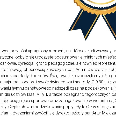
rwca przyniósł upragniony moment, na który czekali wszyscy u
tycznej odbyło się uroczyste podsumowanie minionych miesięcy
uczniowie, dyrekcja i grono pedagogiczne, ale również repreze
stość swoją obecnością zaszczycili: pan Adam Owczorz – sołtys
dnicząca Rady Rodziców. Świętowanie rozpoczęliśmy już o godz
o najmłodsi odebrali swoje świadectwa i nagrody. O 9:30 salę z
ewaniu hymnu państwowego nadszedł czas na podziękowania i
m dla uczniów klas IV–VII, a także pożegnano tegorocznych 
ncję, osiągnięcia sportowe oraz zaangażowanie w wolontariat,
zny. Ciepłe słowa i podziękowania popłynęły także w stronę 
acjami i życzeniami zwrócili się dyrektor szkoły pan Artur Miel