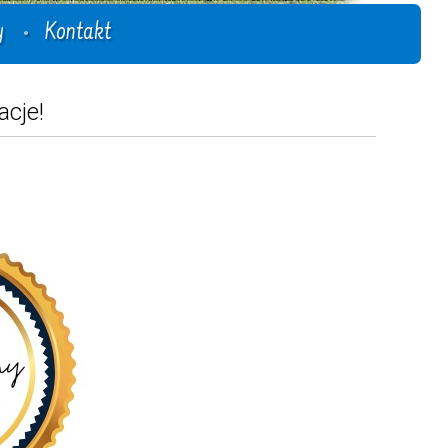
y
Kontakt
acje!