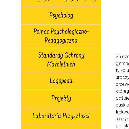
Psycholog
Pomoc Psychologiczno-
Pedagogiczna
Standardy Ochrony
26 cze
gimnas
Małoletnich
tylko 
uroczy
Logopeda
przewo
któreg
Projekty
odśpi
paskie
frekwe
Laboratoria Przyszłości
muzyc
gratul