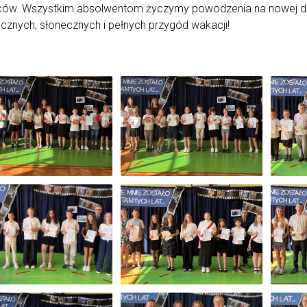
ów. Wszystkim absolwentom życzymy powodzenia na nowej drod
cznych, słonecznych i pełnych przygód wakacji!